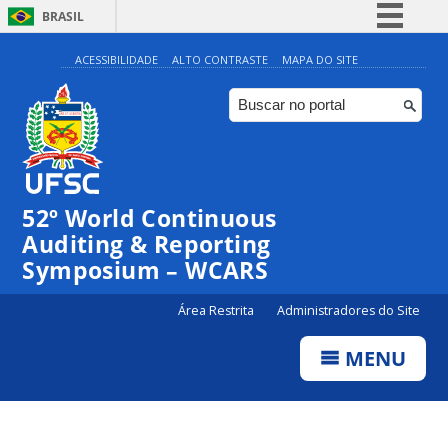
BRASIL
Simplifique!
ACESSIBILIDADE
ALTO CONTRASTE
MAPA DO SITE
Comunica BR
Participe
Acesso à informação
Legislação
52º World Continuous
Canais
Auditing & Reporting
Symposium – WCARS
Área Restrita
Administradores do Site
MENU