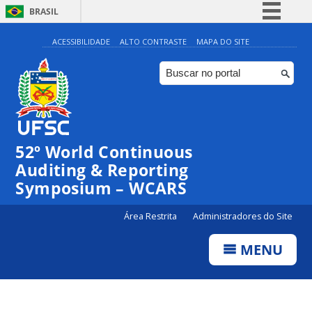
BRASIL
Simplifique!
ACESSIBILIDADE
ALTO CONTRASTE
MAPA DO SITE
Comunica BR
Participe
Acesso à informação
Legislação
52º World Continuous
Canais
Auditing & Reporting
Symposium – WCARS
Área Restrita
Administradores do Site
MENU